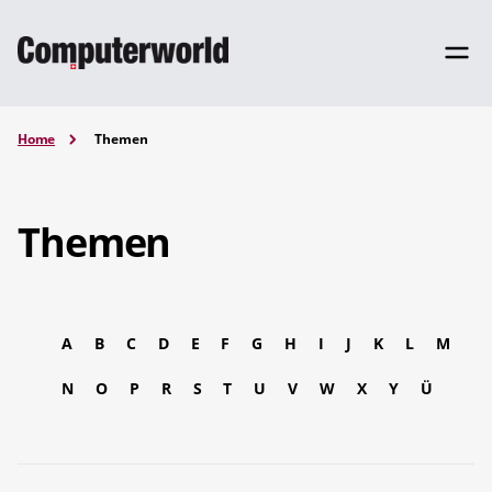
Home
Themen
Themen
A
B
C
D
E
F
G
H
I
J
K
L
M
N
O
P
R
S
T
U
V
W
X
Y
Ü