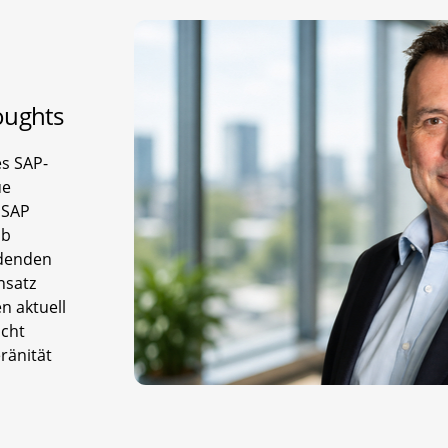
oughts
s SAP-
ue
 SAP
lb
idenden
nsatz
n aktuell
icht
ränität