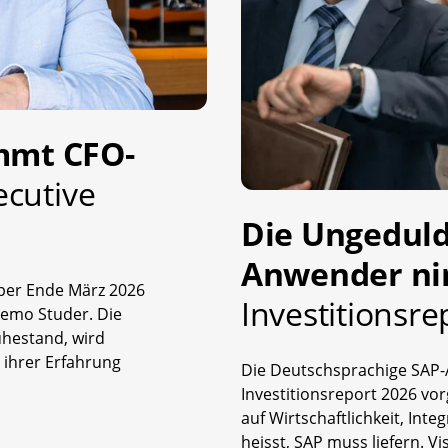
mmt CFO-
ecutive
Die Ungeduld
Anwender n
per Ende März 2026
Investitionsre
Remo Studer. Die
uhestand, wird
 ihrer Erfahrung
Die Deutschsprachige SAP
Investitionsreport 2026 vo
auf Wirtschaftlichkeit, Inte
heisst, SAP muss liefern. Vi