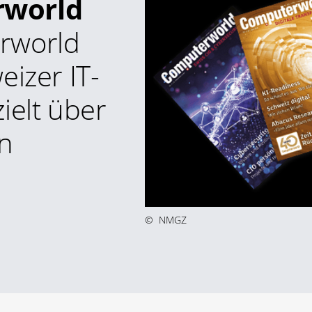
rworld
rworld
eizer IT-
ielt über
n
©
NMGZ