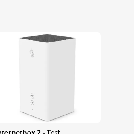
nternetbox 2
- Test