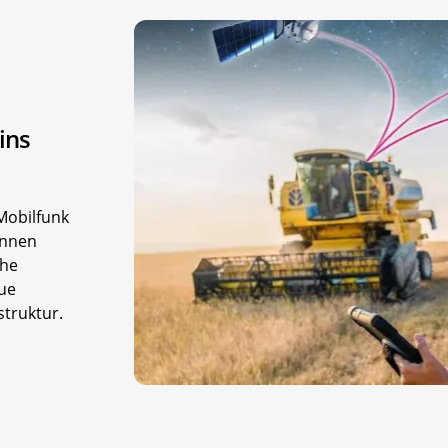
ins
Mobilfunk
önnen
che
ue
struktur.