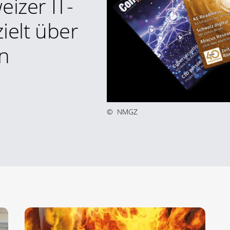
eizer IT-
ielt über
n
©
NMGZ