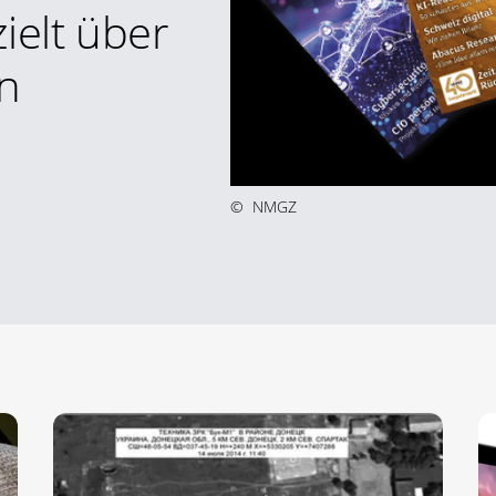
ielt über
n
©
NMGZ