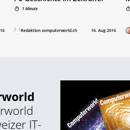
1 Minute
016
Redaktion computerworld.ch
16. Aug 2016
rworld
rworld
eizer IT-