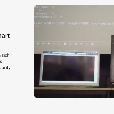
art-
 sich
s
curity-