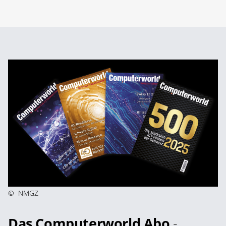
©
NMGZ
Das Computerworld Abo
-