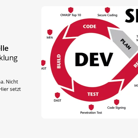
lle
cklung
a. Nicht
ier setzt