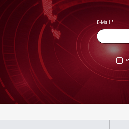
E-Mail
*
I