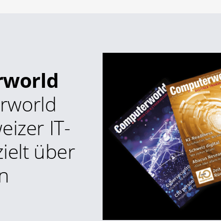
rworld
rworld
eizer IT-
ielt über
n