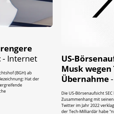
trengere
t
- Internet
US-Börsenauf
Musk wegen 
chtshof (BGH) ab
Übernahme
Bezeichnung: Hat der
ergreifende
che
Die US-Börsenaufsicht SEC 
Zusammenhang mit seinen 
Twitter im Jahr 2022 verkla
der Tech-Milliardär habe "n