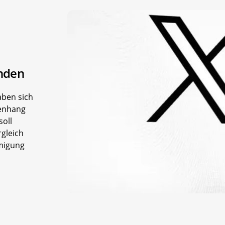
nden
aben sich
menhang
soll
rgleich
migung