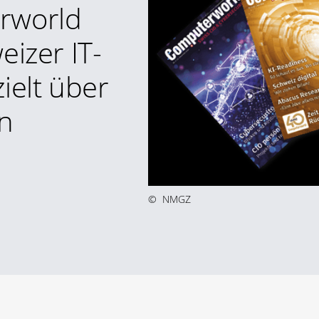
rworld
eizer IT-
ielt über
n
©
NMGZ