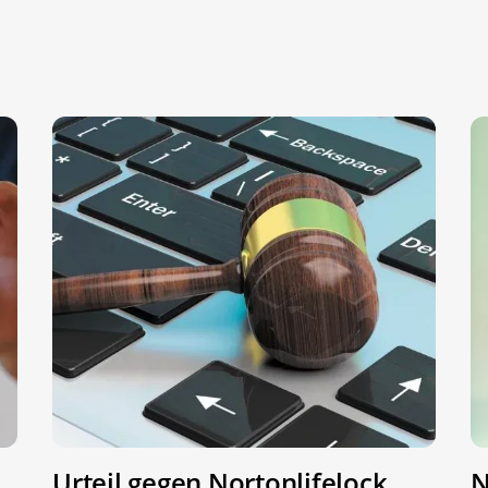
Urteil gegen Nortonlifelock
N