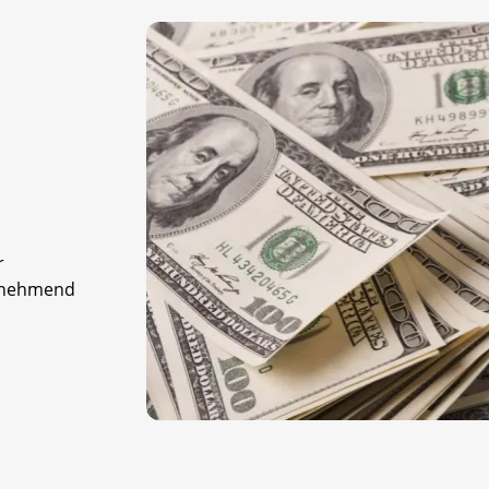
r
zunehmend