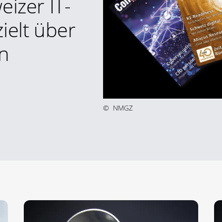
eizer IT-
ielt über
n
©
NMGZ