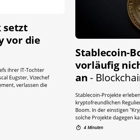
 setzt
y vor die
Stablecoin-
vorläufig nic
fs ihrer IT-Tochter
an
- Blockcha
scal Eugster, Vizechef
ement, verlassen die
Stablecoin-Projekte erlebe
kryptofreundlichen Reguli
Boom. In der einstigen "Kr
solche Projekte dagegen k
4 Minuten