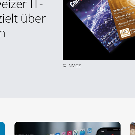
eizer IT-
ielt über
n
©
NMGZ