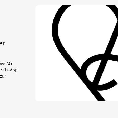
er
ove AG
srats-App
 zur