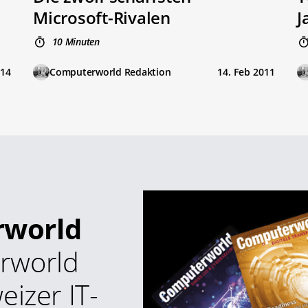
Microsoft-Rivalen
J
10 Minuten
014
Computerworld Redaktion
14. Feb 2011
rworld
rworld
eizer IT-