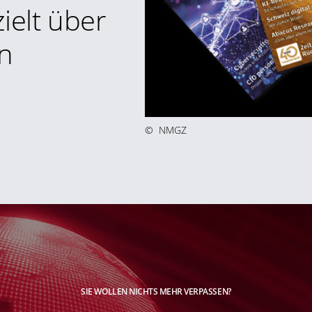
ielt über
n
©
NMGZ
SIE WOLLEN NICHTS MEHR VERPASSEN?