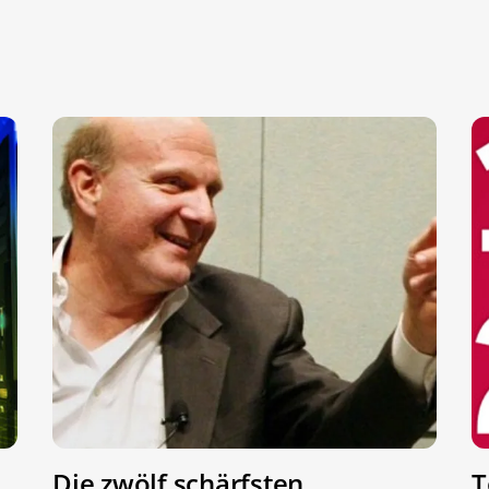
Die zwölf schärfsten
T