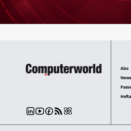
Abo
News
Pass
Hefta