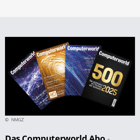
©
NMGZ
Das Computerworld Abo
-