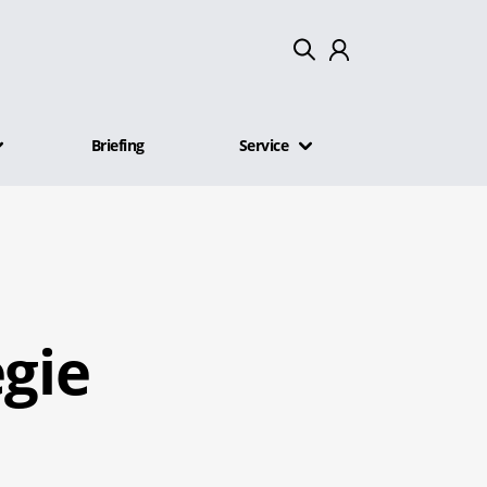
Mein Konto
Briefing
Service
Abmelden
egie