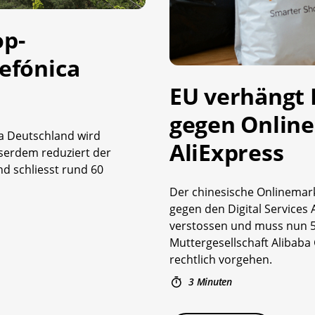
op-
lefónica
EU verhängt 
gegen Onlin
ca Deutschland wird
AliExpress
sserdem reduziert der
nd schliesst rund 60
Der chinesische Onlinemark
gegen den Digital Services
verstossen und muss nun 55
Muttergesellschaft Alibab
rechtlich vorgehen.
3 Minuten