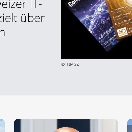
eizer IT-
ielt über
n
©
NMGZ