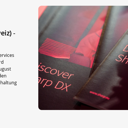
weiz)
-
ervices
rd
ugust
den
nhaltung