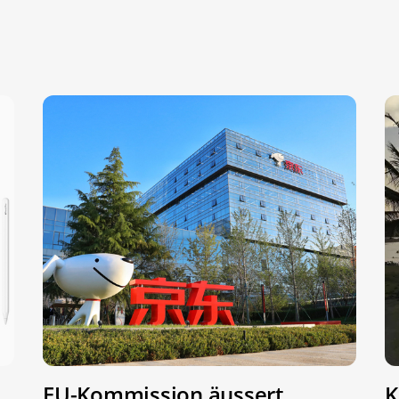
EU-Kommission äussert
K