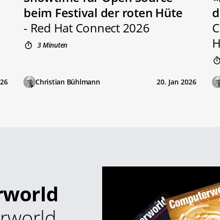
beim Festival der roten Hüte
d
- Red Hat Connect 2026
C
H
3 Minuten
026
Christian Bühlmann
20. Jan 2026
rworld
rworld