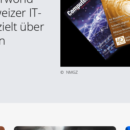
eizer IT-
ielt über
n
©
NMGZ