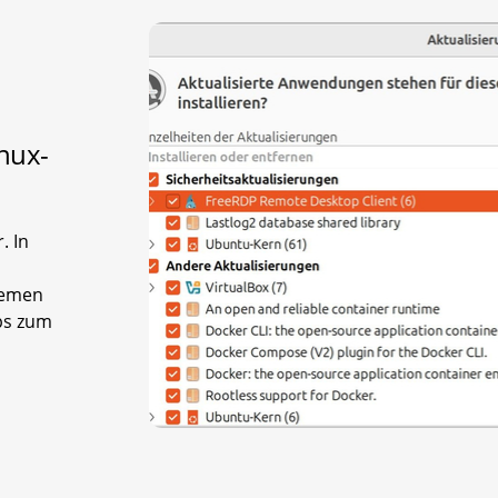
inux-
. In
temen
pps zum