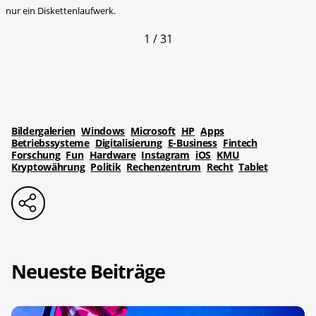
nur ein Diskettenlaufwerk.
1 / 31
Bildergalerien
Windows
Microsoft
HP
Apps
Betriebssysteme
Digitalisierung
E-Business
Fintech
Forschung
Fun
Hardware
Instagram
iOS
KMU
Kryptowährung
Politik
Rechenzentrum
Recht
Tablet
Neueste Beiträge