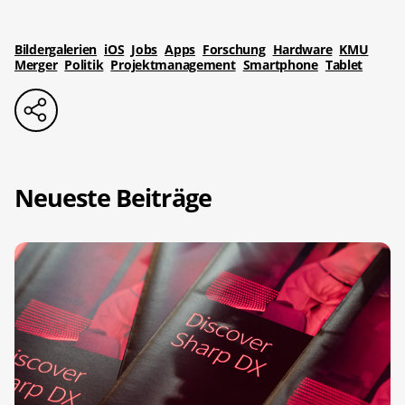
Bildergalerien
iOS
Jobs
Apps
Forschung
Hardware
KMU
Merger
Politik
Projektmanagement
Smartphone
Tablet
Neueste Beiträge