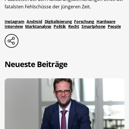
Management Platform
fatalsten Fehlschüsse der jüngeren Zeit.
Instagram
Android
Digitalisierung
Forschung
Hardware
Interview
Marktanalyse
Politik
Recht
Smartphone
People
Neueste Beiträge