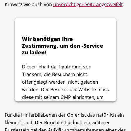
Krawetz wie auch von
unverdchtiger Seite angezweifelt
.
Wir benötigen Ihre
Zustimmung, um den -Service
zu laden!
Dieser Inhalt darf aufgrund von
Trackern, die Besuchern nicht
offengelegt werden, nicht geladen
werden. Der Besitzer der Website muss
diese mit seinem CMP einrichten, um
diesen Inhalt zur Liste der verwendeten
Technologien hinzuzufügen.
Für die Hinterbliebenen der Opfer ist das natürlich ein
kleiner Trost. Der Bericht ist jedoch ein weiterer
Usercentrics Consent
powered by
Puzzlestein bei den Aufklärungsbemühungen eines der