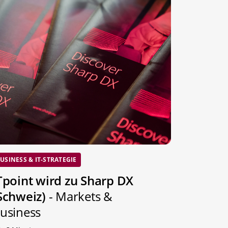
USINESS & IT-STRATEGIE
Tpoint wird zu Sharp DX
Schweiz)
- Markets &
usiness