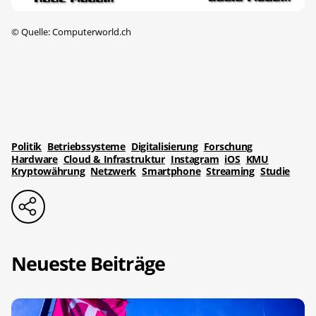
©
Quelle: Computerworld.ch
Politik
Betriebssysteme
Digitalisierung
Forschung
Hardware
Cloud & Infrastruktur
Instagram
iOS
KMU
Kryptowährung
Netzwerk
Smartphone
Streaming
Studie
Neueste Beiträge