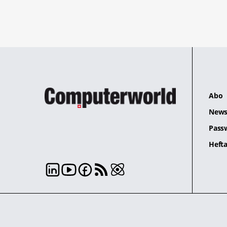
Abo
News
Pass
Hefta