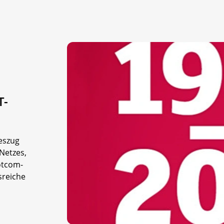
T-
geszug
Netzes,
otcom-
sreiche