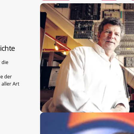
ichte
 die
e der
ller Art