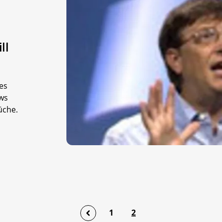
ll
es
ws
üche.
1
2