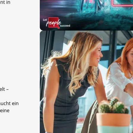
t in
lt –
aucht ein
 eine