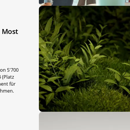
s Most
von 5'700
 (Platz
ent für
ahmen.