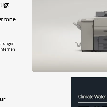
eugt
erzone
rderungen
internen
für