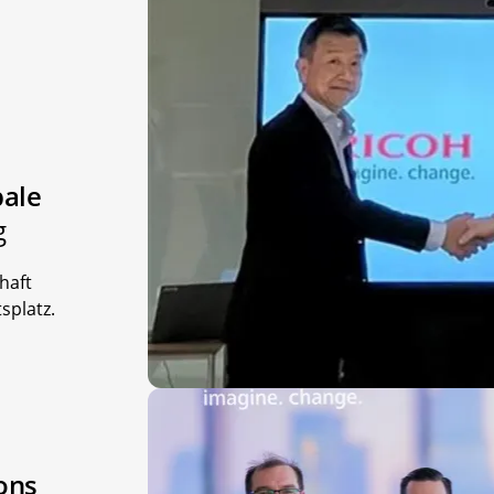
bale
g
haft
splatz.
ons