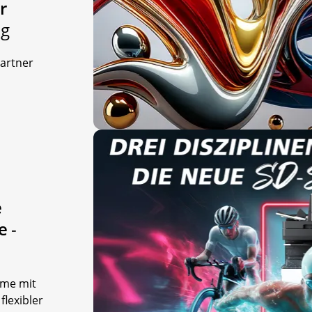
r
ng
Partner
e
ie
-
eme mit
flexibler