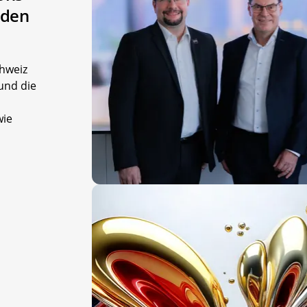
 den
hweiz
 und die
wie