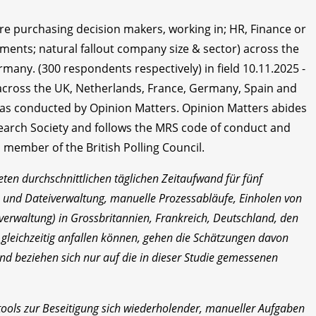
e purchasing decision makers, working in; HR, Finance or
tments; natural fallout company size & sector) across the
rmany. (300 respondents respectively) in field 10.11.2025 -
s across the UK, Netherlands, France, Germany, Spain and
 was conducted by Opinion Matters. Opinion Matters abides
arch Society and follows the MRS code of conduct and
 member of the British Polling Council.
en durchschnittlichen täglichen Zeitaufwand für fünf
nd Dateiverwaltung, manuelle Prozessabläufe, Einholen von
erwaltung) in Grossbritannien, Frankreich, Deutschland, den
 gleichzeitig anfallen können, gehen die Schätzungen davon
nd beziehen sich nur auf die in dieser Studie gemessenen
ools zur Beseitigung sich wiederholender, manueller Aufgaben