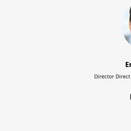
E
Director Direc