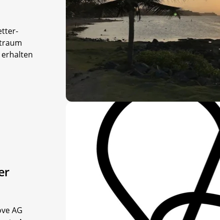
tter-
itraum
 erhalten
er
ove AG