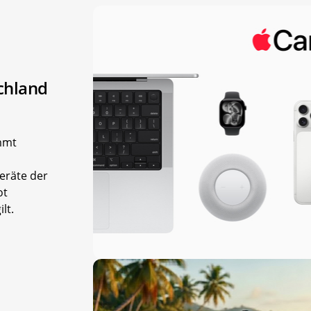
chland
mmt
eräte der
ot
lt.