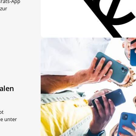
srats-App
 zur
ialen
ot
he unter