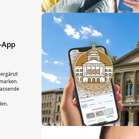
o-App
 ergänzt
dmarken.
passende
den.