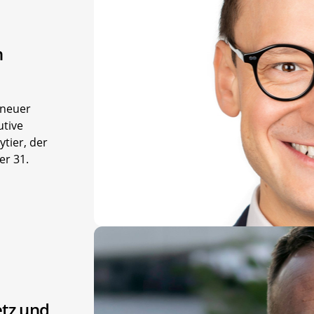
n
 neuer
utive
ytier, der
er 31.
etz und