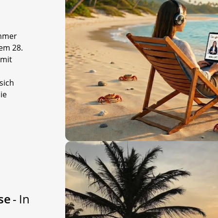
mmer
dem 28.
 mit
sich
ie
use
- In