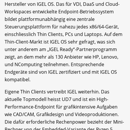
Hersteller von IGEL OS. Das für VDI, DaaS und Cloud-
Workspaces entwickelte Endpoint-Betriebssystem
bildet plattformunabhängig eine zentrale
Steuerungsplattform für nahezu jedes x86/64-Gerät,
einschliesslich Thin Clients, PCs und Laptops. Auf dem
Thin-Client-Markt ist IGEL OS sehr gefragt, was sich
unter anderem am „IGEL Ready“-Partnerprogramm
zeigt, an dem mehr als 130 Anbieter wie HP, Lenovo,
und NComputing teilnehmen. Entsprechende
Endgeräte sind von IGEL zertifiziert und mit IGEL OS
kompatibel.
Eigene Thin Clients vertreibt IGEL weiterhin. Das
aktuelle Topmodell heisst UD7 und ist ein High-
Performance-Endpoint für grafikintensive Aufgaben
wie CAD/CAM, Grafikdesign und Videoproduktionen.
Die dafür erforderliche Rechenpower bezieht der Mini-
Rechner von der Embedded-Variante des Ryzen 5