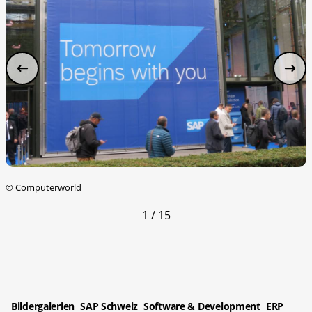
©
Computerworld
1 / 15
Bildergalerien
SAP Schweiz
Software & Development
ERP