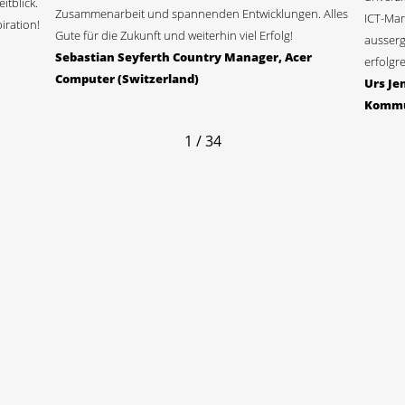
tblick.
Zusammenarbeit und spannenden Entwicklungen. Alles
ICT-Mar
iration!
Gute für die Zukunft und weiterhin viel Erfolg!
ausserg
Sebastian Seyferth Country Manager, Acer
erfolgre
Computer (Switzerland)
Urs Je
Kommu
1 / 34