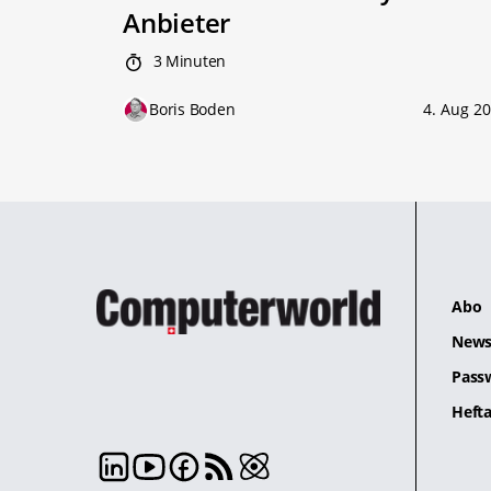
Anbieter
3 Minuten
Boris Boden
4. Aug 2
Abo
News
Pass
Hefta