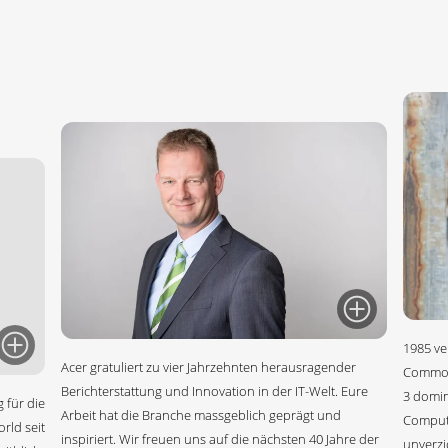
1985 ve
Acer gratuliert zu vier Jahrzehnten herausragender
Commodo
Berichterstattung und Innovation in der IT-Welt. Eure
3 domin
 für die
Arbeit hat die Branche massgeblich geprägt und
Compute
rld seit
inspiriert. Wir freuen uns auf die nächsten 40 Jahre der
unverzi