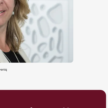
veniq