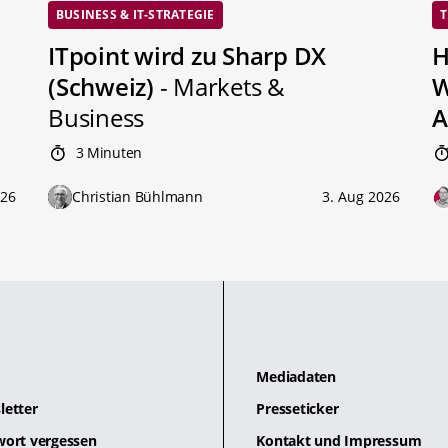
BUSINESS & IT-STRATEGIE
T
ITpoint wird zu Sharp DX
H
(Schweiz)
- Markets &
W
Business
A
3 Minuten
026
Christian Bühlmann
3. Aug 2026
Mediadaten
letter
Presseticker
wort vergessen
Kontakt und Impressum