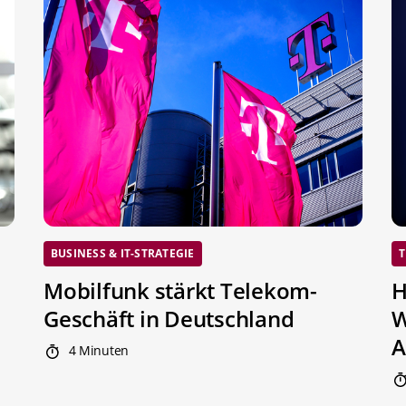
BUSINESS & IT-STRATEGIE
T
Mobilfunk stärkt Telekom-
H
Geschäft in Deutschland
W
A
4 Minuten