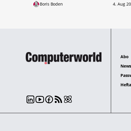
Boris Boden
4. Aug 2
Abo
News
Pass
Hefta