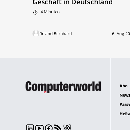
Geschäft in Deutschland
4 Minuten
Roland Bernhard
6. Aug 2
Abo
News
Pass
Hefta