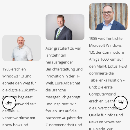
1985 veröffentlichte
Microsoft Windows
Acer gratuliert zu vier
1.0, der Commodore
Jahrzehnten
Amiga 1000 kam auf
herausragender
den Markt, Lotus 1-2-3
1985 erschien
Berichterstattung und
dominierte die
Windows 1.0 und
Innovation in der IT-
Tabellenkalkulation –
ebnete den Weg für
Welt. Eure Arbeit hat
und: Die erste
die digitale Zukunft –
die Branche
Computerworld
genauso begleitet
massgeblich geprägt
erschien! Seither ist sie
Computerworld seit
und inspiriert. Wir
die unverzichtbare
damals IT-
freuen uns auf die
Quelle für Infos und
Verantwortliche mit
nächsten 40 Jahre der
News im Schweizer
Know-how und
Zusammenarbeit und
ICT-Markt. Wir