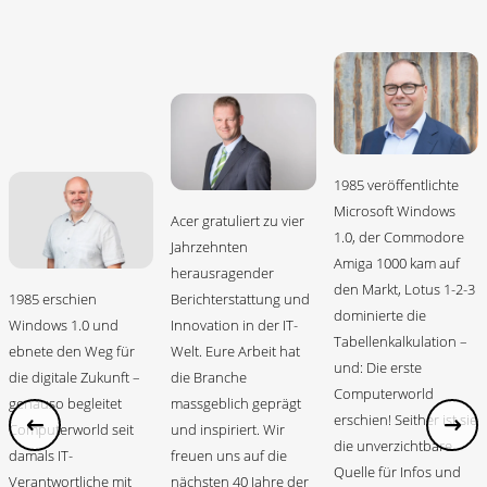
1985 veröffentlichte
Microsoft Windows
Acer gratuliert zu vier
1.0, der Commodore
Jahrzehnten
Amiga 1000 kam auf
herausragender
den Markt, Lotus 1-2-3
1985 erschien
Berichterstattung und
dominierte die
Windows 1.0 und
Innovation in der IT-
Tabellenkalkulation –
ebnete den Weg für
Welt. Eure Arbeit hat
und: Die erste
die digitale Zukunft –
die Branche
Computerworld
genauso begleitet
massgeblich geprägt
erschien! Seither ist sie
Computerworld seit
und inspiriert. Wir
die unverzichtbare
damals IT-
freuen uns auf die
Quelle für Infos und
Verantwortliche mit
nächsten 40 Jahre der