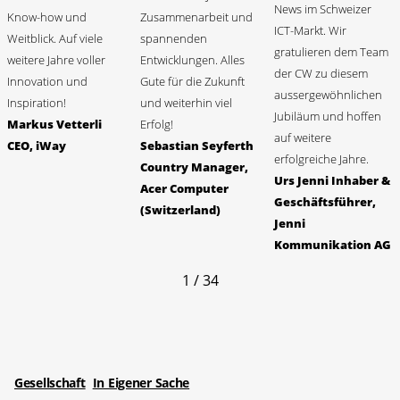
News im Schweizer
Know-how und
Zusammenarbeit und
ICT-Markt. Wir
Weitblick. Auf viele
spannenden
gratulieren dem Team
weitere Jahre voller
Entwicklungen. Alles
der CW zu diesem
Innovation und
Gute für die Zukunft
aussergewöhnlichen
Inspiration!
und weiterhin viel
Jubiläum und hoffen
Markus Vetterli
Erfolg!
auf weitere
CEO, iWay
Sebastian Seyferth
erfolgreiche Jahre.
Country Manager,
Urs Jenni Inhaber &
Acer Computer
Geschäftsführer,
(Switzerland)
Jenni
Kommunikation AG
1 / 34
Gesellschaft
In Eigener Sache