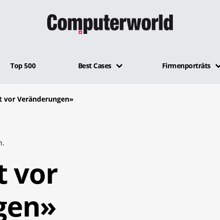
Top 500
Best Cases
Firmenporträts
t vor Veränderungen»
n.
t vor
gen»