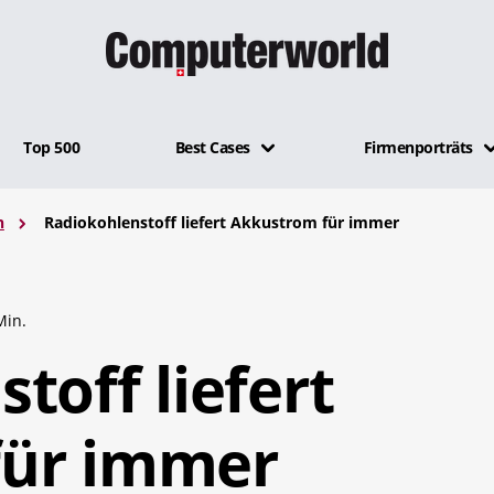
Top 500
Best Cases
Firmenporträts
n
Radiokohlenstoff liefert Akkustrom für immer
Min.
toff liefert
für immer