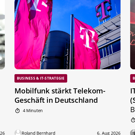
BUSINESS & IT-STRATEGIE
B
Mobilfunk stärkt Telekom-
I
Geschäft in Deutschland
(
B
4 Minuten
026
Roland Bernhard
6. Aug 2026