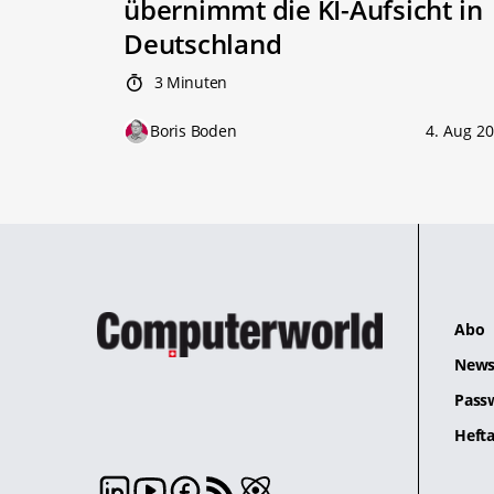
übernimmt die KI-Aufsicht in
Deutschland
3 Minuten
Boris Boden
4. Aug 2
Abo
News
Pass
Hefta