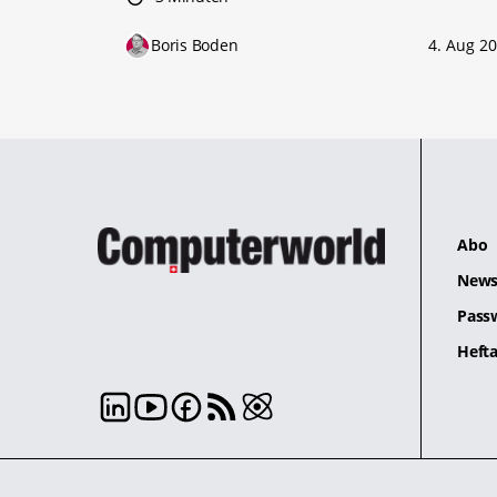
Boris Boden
4. Aug 2
Abo
News
Pass
Hefta