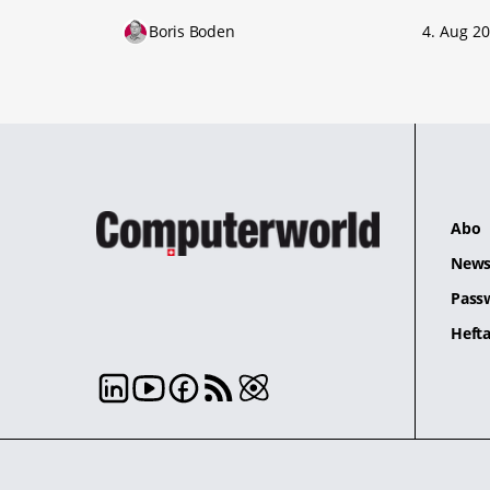
Boris Boden
4. Aug 2
Abo
News
Pass
Hefta