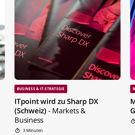
BUSINESS & IT-STRATEGIE
B
ITpoint wird zu Sharp DX
M
(Schweiz)
- Markets &
G
Business
3 Minuten