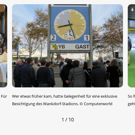
 Für
Wer etwas früher kam, hatte Gelegenheit für eine exklusive
So f
Besichtigung des Wankdorf-Stadions.
©
Computerworld
geh
1 / 10