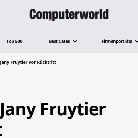
Top 500
Best Cases
Firmenporträts
Jany Fruytier vor Rücktritt
Jany Fruytier
t