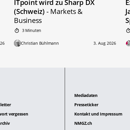
ITpoint wird zu Sharp DX
E
(Schweiz)
- Markets &
J
Business
S
3 Minuten
026
Christian Bühlmann
3. Aug 2026
Mediadaten
letter
Presseticker
wort vergessen
Kontakt und Impressum
rchiv
NMGZ.ch