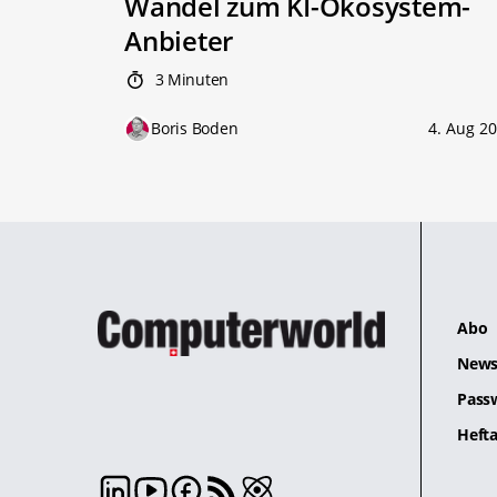
Wandel zum KI-Ökosystem-
Anbieter
3 Minuten
Boris Boden
4. Aug 2
Abo
News
Pass
Hefta