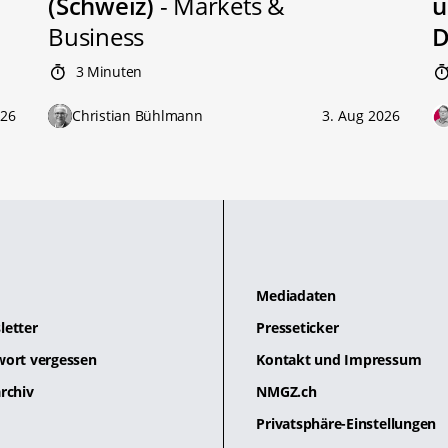
(Schweiz)
- Markets &
ü
Business
D
3 Minuten
026
Christian Bühlmann
3. Aug 2026
Mediadaten
letter
Presseticker
wort vergessen
Kontakt und Impressum
rchiv
NMGZ.ch
Privatsphäre-Einstellungen