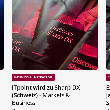
BUSINESS & IT-STRATEGIE
T
ITpoint wird zu Sharp DX
E
(Schweiz)
- Markets &
J
Business
S