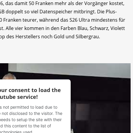
26, das damit 50 Franken mehr als der Vorgänger kostet,
GB doppelt so viel Datenspeicher mitbringt. Die Plus-
 50 Franken teurer, während das S26 Ultra mindestens für
t. Alle vier kommen in den Farben Blau, Schwarz, Violett
hop des Herstellers noch Gold und Silbergrau.
ur consent to load the
utube service!
is not permitted to load due to
 not disclosed to the visitor. The
eds to setup the site with their
 this content to the list of
echnologies used.