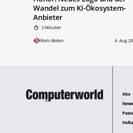
Wandel zum KI-Ökosystem-
Anbieter
3 Minuten
Boris Boden
4. Aug 2
Abo
News
Pass
Hefta