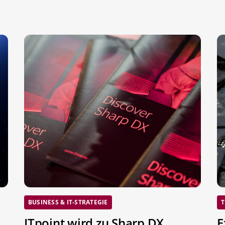
BUSINESS & IT-STRATEGIE
T
ITpoint wird zu Sharp DX
E