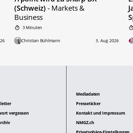
(Schweiz)
- Markets &
J
Business
S
3 Minuten
026
Christian Bühlmann
3. Aug 2026
Mediadaten
letter
Presseticker
wort vergessen
Kontakt und Impressum
rchiv
NMGZ.ch
Privatsphäre-Einstellungen