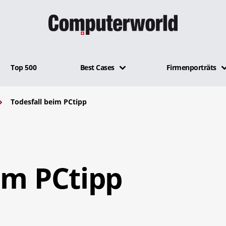
Top 500
Best Cases
Firmenporträts
Todesfall beim PCtipp
.
im PCtipp