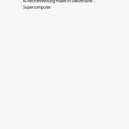
KI-Rechenleistung made in Switzerland
-
Supercomputer