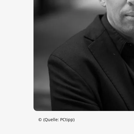
©
(Quelle: PCtipp)