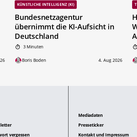
KÜNSTLICHE INTELLIGENZ (KI)
T
Bundesnetzagentur
H
übernimmt die KI-Aufsicht in
W
Deutschland
A
3 Minuten
026
Boris Boden
4. Aug 2026
Mediadaten
letter
Presseticker
wort vergessen
Kontakt und Impressum