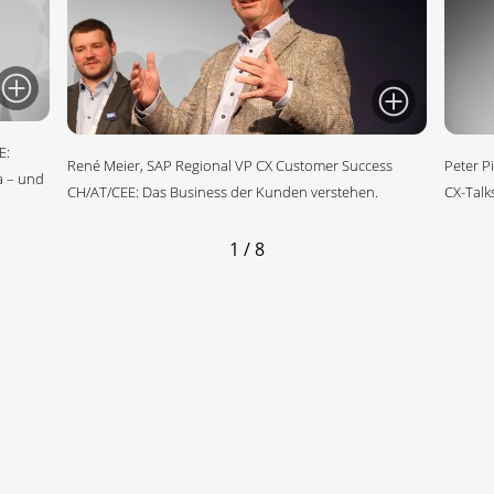
E:
René Meier, SAP Regional VP CX Customer Success
Peter P
a – und
CH/AT/CEE: Das Business der Kunden verstehen.
CX-Talk
1 / 8