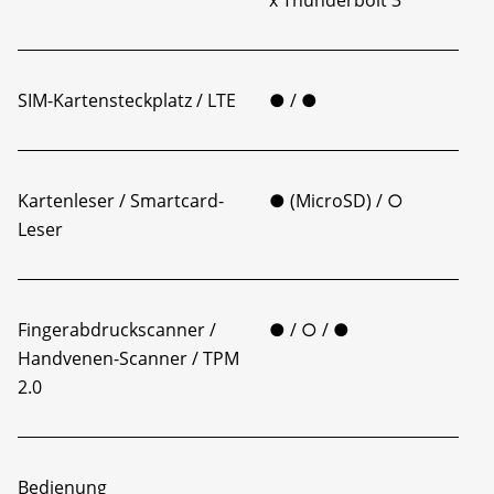
SIM-Kartensteckplatz / LTE
● / ●
Kartenleser / Smartcard-
● (MicroSD) / ○
Leser
Fingerabdruckscanner /
● / ○ / ●
Handvenen-Scanner / TPM
2.0
Bedienung