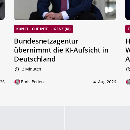
KÜNSTLICHE INTELLIGENZ (KI)
T
Bundesnetzagentur
H
übernimmt die KI-Aufsicht in
W
Deutschland
A
3 Minuten
026
Boris Boden
4. Aug 2026