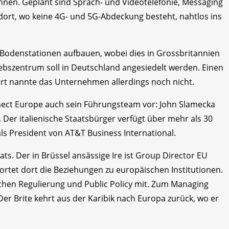
nen. Geplant sind Sprach- und Videotelefonie, Messaging
dort, wo keine 4G- und 5G-Abdeckung besteht, nahtlos ins
f Bodenstationen aufbauen, wobei dies in Grossbritannien
bszentrum soll in Deutschland angesiedelt werden. Einen
rt nannte das Unternehmen allerdings noch nicht.
onnect Europe auch sein Führungsteam vor: John Slamecka
Der italienische Staatsbürger verfügt über mehr als 30
als President von AT&T Business International.
ts. Der in Brüssel ansässige Ire ist Group Director EU
rtet dort die Beziehungen zu europäischen Institutionen.
ichen Regulierung und Public Policy mit. Zum Managing
er Brite kehrt aus der Karibik nach Europa zurück, wo er