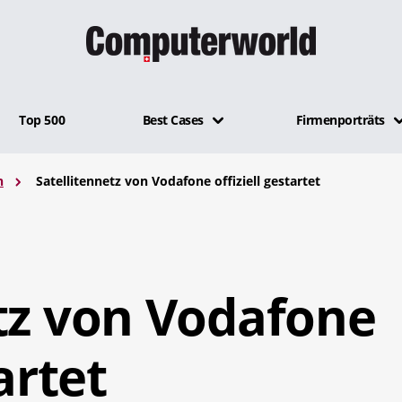
Top 500
Best Cases
Firmenporträts
n
Satellitennetz von Vodafone offiziell gestartet
tz von Vodafone
artet