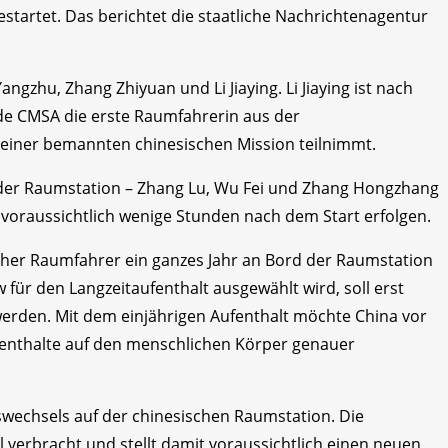
artet. Das berichtet die staatliche Nachrichtenagentur
ngzhu, Zhang Zhiyuan und Li Jiaying. Li Jiaying ist nach
e CMSA die erste Raumfahrerin aus der
einer bemannten chinesischen Mission teilnimmt.
g der Raumstation – Zhang Lu, Wu Fei und Zhang Hongzhang
 voraussichtlich wenige Stunden nach dem Start erfolgen.
ischer Raumfahrer ein ganzes Jahr an Bord der Raumstation
für den Langzeitaufenthalt ausgewählt wird, soll erst
erden. Mit dem einjährigen Aufenthalt möchte China vor
enthalte auf den menschlichen Körper genauer
gswechsels auf der chinesischen Raumstation. Die
l verbracht und stellt damit voraussichtlich einen neuen