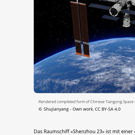
Rendered completed form of Chinese Tiangong Space S
©
Shujianyang - Own work, CC BY-SA 4.0
Das Raumschiff «Shenzhou 23» ist mit einer