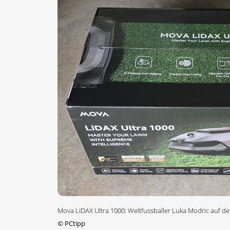
Mova LiDAX Ultra 1000: Weltfussballer Luka Modric auf d
©
PCtipp